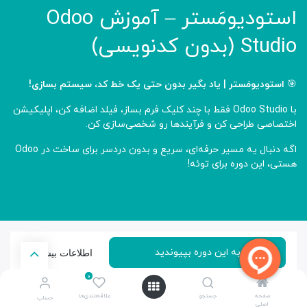
استودیو‌مَستر – آموزش Odoo
Studio (بدون کدنویسی)
🎯
استودیومَستر | یاد بگیر بدون حتی یک خط کد، سیستم بسازی!
با Odoo Studio فقط با چند کلیک فرم بساز، فیلد اضافه کن، اپلیکیشن
اختصاصی طراحی کن و فرآیندها رو شخصی‌سازی کن.
اگه دنبال یه مسیر حرفه‌ای، سریع و بدون دردسر برای ساخت در Odoo
هستی، این دوره برای توئه!
به این دوره بپیوندید
اطلاعات بیشتر
0
دوره
صفحه
جستجو
علاقه‌مندی‌ها
حساب
اصلی