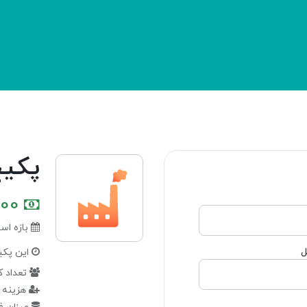
صفحه اصلی
دمو رایگان
ارسال تیکت
پکیج ERP - 
000
بازه استفاده 365 روز
ل
این پکیج
تعداد کاربر پیشفرض 10
هزینه کاربر اضافه کاربر ERP - طلایی