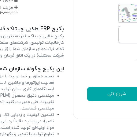
میزان فضای (حجم فضای ذخیره سازی) قابل استفاده 5 گیگا بایت
هزینه استفاده از فضای مازاد به ازای هر ( یک گیگا بایت )
10,000,000
پکیج ERP طلایی چیتاک؛ قله‌ی هوشمندی در تولید و مدیریت هلدینگ
پکیج طلایی چیتاک، قدرتمندترین و ک
کارخانجات تولیدی، شرکت‌های صنعت
تمام فرآیندهای سازمان شما را (از ر
شرکت مختلف) در یک اتاق فرمان واح
این پکیج چگونه سازمان شما
فعالیت اپراتورها و ماشین‌آلا
ایستگاه‌های کاری سالن تولید 
شروع آنی
م
مهندسی شماست.
نامبر)، می‌توانید دقیقاً ردیا
مواد اولیه‌ای تولید شده است.